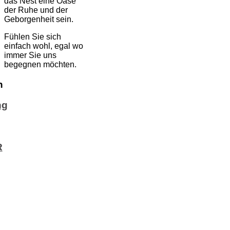
das Nest eine Oase
der Ruhe und der
Geborgenheit sein.
Fühlen Sie sich
einfach wohl, egal wo
immer Sie uns
begegnen möchten.
n
ng
R