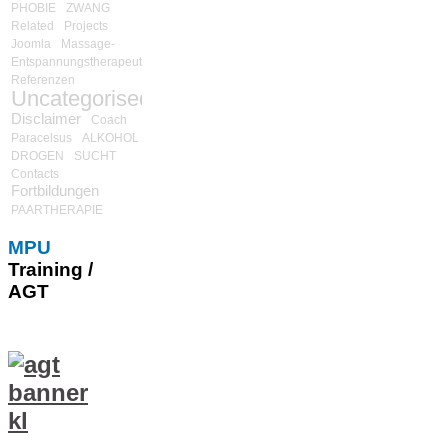
PHOBIE
ZWANG
Related
Projects
Joomla
Massage-
Entspannungstherapeut
Referenzen
Uncategorised
Disclaimer
Coach
Paracelsus
ALKOHOL
DROGEN
SUCHT
Contacts
Fortbildungen
PAARTHERAPIE
MPU
Training /
AGT