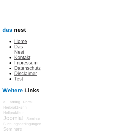
das
nest
Home
Das
Nest
Kontakt
Impressum
Datenschutz
Disclaimer
Test
Weitere
Links
eLEarning
Portal
Heilpraktikerin
Heilpraktiker
Joomla!
Seminar-
Buchungsbedingungen
Seminare