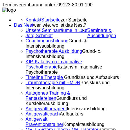
Terminvereinbarung unter: 09123-80 91 190
Kontakt
Startseite
zur Startseite
Das Nest
wer, wie, wo ist das Nest?
Unsere Seminarräume in Lauf
Seminare &
Jörg Schmidt
Ausbildungen
Coachingausbildung
Grund- &
Intensivausbildung
Psychotherapie Ausbildung
Grund- &
Intensivausbildung
KIP. Katathymn-Imaginative
Psychotherapie
Katathym Imaginative
Psychotherapie
Timeline Therapie
Grundkurs und Aufbaukurs
Traumatherapie mit EMDR
Basiskurs und
Intensivausbildung
Autogenes Training &
Fantasiereisen
Grundkurs und
Kursleiterausbildung
Antigewalttherapeut
Intensivausbildung
Antigewaltcoach
Aufbaukurs
Antigewalt
Präventionstrainer
Kompaktausbildung
MPU-System-Coach / MPU-Berater
Bereiten