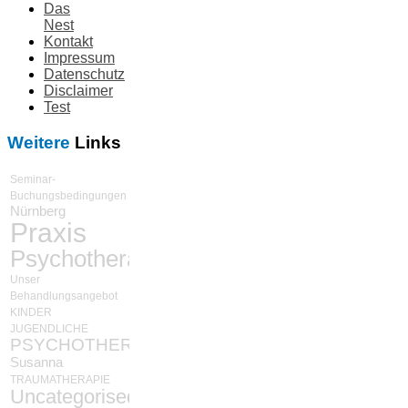
Das
Nest
Kontakt
Impressum
Datenschutz
Disclaimer
Test
Weitere
Links
Seminar-
Buchungsbedingungen
Nürnberg
Praxis
Psychotherapie
Unser
Behandlungsangebot
KINDER
JUGENDLICHE
PSYCHOTHERAPIE
Susanna
TRAUMATHERAPIE
Uncategorised