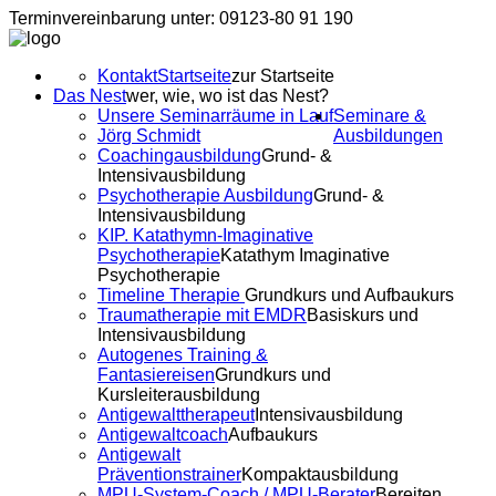
Terminvereinbarung unter: 09123-80 91 190
Kontakt
Startseite
zur Startseite
Das Nest
wer, wie, wo ist das Nest?
Unsere Seminarräume in Lauf
Seminare &
Jörg Schmidt
Ausbildungen
Coachingausbildung
Grund- &
Intensivausbildung
Psychotherapie Ausbildung
Grund- &
Intensivausbildung
KIP. Katathymn-Imaginative
Psychotherapie
Katathym Imaginative
Psychotherapie
Timeline Therapie
Grundkurs und Aufbaukurs
Traumatherapie mit EMDR
Basiskurs und
Intensivausbildung
Autogenes Training &
Fantasiereisen
Grundkurs und
Kursleiterausbildung
Antigewalttherapeut
Intensivausbildung
Antigewaltcoach
Aufbaukurs
Antigewalt
Präventionstrainer
Kompaktausbildung
MPU-System-Coach / MPU-Berater
Bereiten