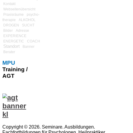
Kontakt
Webseitenübersicht
Praxisräume
psycho-
therapie
ALKOHOL
DROGEN
SUCHT
Bilder
Adresse
EXPERIENCE
ENERGETIC
COACH
Standort
Banner
Berater
MPU
Training /
AGT
Copyright © 2026. Seminare. Ausbildungen.
Fachfortbildungen für Psychologen, Heilpraktiker,