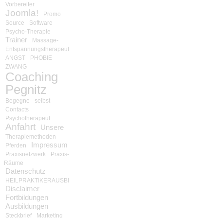
Vorbereiter
Joomla!
Promo
Source
Software
Psycho-Therapie
Trainer
Massage-
Entspannungstherapeut
ANGST
PHOBIE
ZWANG
Coaching
Pegnitz
Begegne
selbst
Contacts
Psychotherapeut
Anfahrt
Unsere
Therapiemethoden
Impressum
Pferden
Praxisnetzwerk
Praxis-
Räume
Datenschutz
HEILPRAKTIKERAUSBILDUNG
Disclaimer
Fortbildungen
Ausbildungen
Steckbrief
Marketing