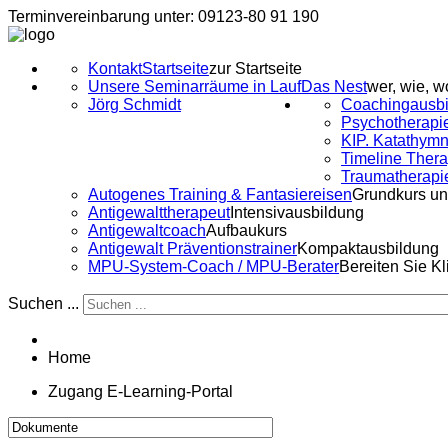
Terminvereinbarung unter: 09123-80 91 190
Kontakt
Startseite
zur Startseite
Unsere Seminarräume in Lauf
Das Nest
wer, wie, w
Jörg Schmidt
Coachingausbi
Psychotherapi
KIP. Katathymn
Timeline Ther
Traumatherapi
Autogenes Training & Fantasiereisen
Grundkurs un
Antigewalttherapeut
Intensivausbildung
Antigewaltcoach
Aufbaukurs
Antigewalt Präventionstrainer
Kompaktausbildung
MPU-System-Coach / MPU-Berater
Bereiten Sie K
Suchen ...
Home
Zugang E-Learning-Portal