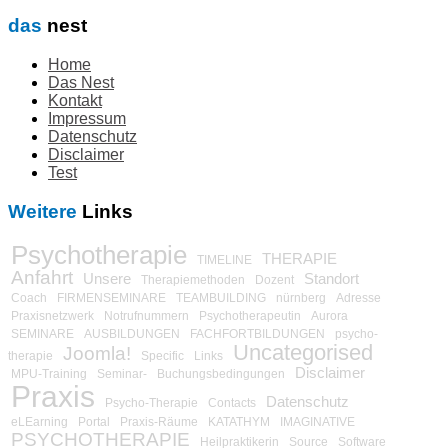
das
nest
Home
Das Nest
Kontakt
Impressum
Datenschutz
Disclaimer
Test
Weitere
Links
Psychotherapie
THERAPIE
TIMELINE
Anfahrt
Unsere
Standort
Therapiemethoden
Dozent
Coach
FIRMENSEMINARE
TEAMBUILDING
nürnberg
Adresse
Praxisnetzwerk
Notrufnummern
Psychotherapeutin
Aurora
SEMINARE
AUSBILDUNGEN
FACHFORTBILDUNGEN
psycho-
Uncategorised
Joomla!
therapie
Specific
Links
Disclaimer
MPU-Training
Seminar-
Buchungsbedingungen
Praxis
Datenschutz
Psycho-Therapie
Contacts
eLEarning
Portal
Praxis-Räume
KATATHYM
IMAGINATIVE
PSYCHOTHERAPIE
Heilpraktikerin
Source
Software