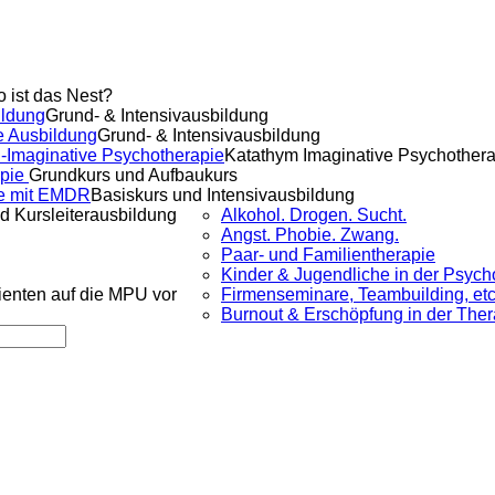
o ist das Nest?
ldung
Grund- & Intensivausbildung
e Ausbildung
Grund- & Intensivausbildung
-Imaginative Psychotherapie
Katathym Imaginative Psychother
apie
Grundkurs und Aufbaukurs
e mit EMDR
Basiskurs und Intensivausbildung
d Kursleiterausbildung
Alkohol. Drogen. Sucht.
Angst. Phobie. Zwang.
Paar- und Familientherapie
Kinder & Jugendliche in der Psych
lienten auf die MPU vor
Firmenseminare, Teambuilding, etc
Burnout & Erschöpfung in der Ther