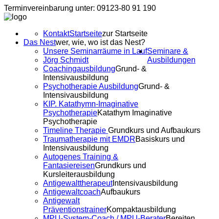
Terminvereinbarung unter: 09123-80 91 190
Kontakt
Startseite
zur Startseite
Das Nest
wer, wie, wo ist das Nest?
Unsere Seminarräume in Lauf
Seminare &
Jörg Schmidt
Ausbildungen
Coachingausbildung
Grund- &
Intensivausbildung
Psychotherapie Ausbildung
Grund- &
Intensivausbildung
KIP. Katathymn-Imaginative
Psychotherapie
Katathym Imaginative
Psychotherapie
Timeline Therapie
Grundkurs und Aufbaukurs
Traumatherapie mit EMDR
Basiskurs und
Intensivausbildung
Autogenes Training &
Fantasiereisen
Grundkurs und
Kursleiterausbildung
Antigewalttherapeut
Intensivausbildung
Antigewaltcoach
Aufbaukurs
Antigewalt
Präventionstrainer
Kompaktausbildung
MPU-System-Coach / MPU-Berater
Bereiten