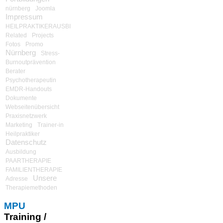
nürnberg
Joomla
Impressum
HEILPRAKTIKERAUSBILDUNG
Related
Projects
Fotos
Promo
Nürnberg
Stress-
Burnoutprävention
Berater
Psychotherapeutin
EMDR-Handouts
Dokumente
Webseitenübersicht
Praxisnetzwerk
Marketing
Trainer-in
Heilpraktiker
Datenschutz
Ausbildung
PAARTHERAPIE
FAMILIENTHERAPIE
Unsere
Adresse
Therapiemethoden
MPU
Training /